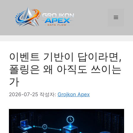
컨
텐
메
츠
로
건
뉴
너
뛰
이벤트 기반이 답이라면,
기
폴링은 왜 아직도 쓰이는
가
2026-07-25
작성자:
Grojkon Apex