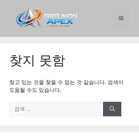
컨
텐
메
츠
로
건
뉴
너
뛰
찾지 못함
기
찾고 있는 것을 찾을 수 없는 것 같습니다. 검색이
도움될 수도 있습니다.
검
색: