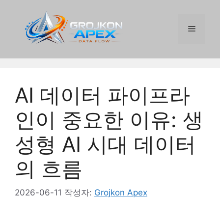
컨
텐
메
츠
로
건
뉴
너
뛰
AI 데이터 파이프라
기
인이 중요한 이유: 생
성형 AI 시대 데이터
의 흐름
2026-06-11
작성자:
Grojkon Apex