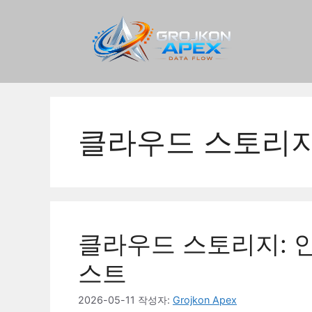
컨
텐
츠
로
건
너
뛰
기
클라우드 스토리
클라우드 스토리지: 
스트
2026-05-11
작성자:
Grojkon Apex